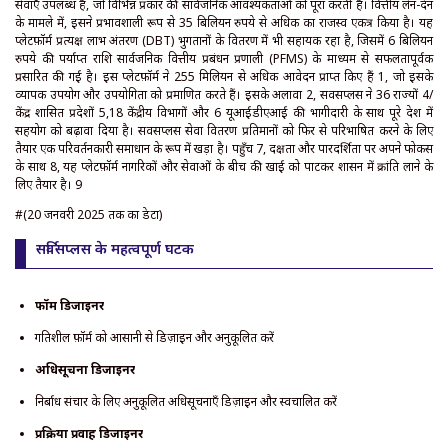
सेवाएँ उपलब्ध हैं, जो विभिन्न प्रकार की सार्वजनिक आवश्यकताओं को पूरा करती हैं। वित्तीय लेन-देन
के मामले में, इसने प्रभावशाली रूप से 35 बिलियन रुपये से अधिक का राजस्व एकत्र किया है। यह
प्लेटफ़ॉर्म प्रत्यक्ष लाभ अंतरण (DBT) भुगतानों के वितरण में भी सहायक रहा है, जिसमें 6 बिलियन
रुपये की पर्याप्त राशि सार्वजनिक वित्तीय प्रबंधन प्रणाली (PFMS) के माध्यम से सफलतापूर्वक
प्रसारित की गई है। इस प्लेटफ़ॉर्म ने 255 मिलियन से अधिक आवेदन प्राप्त किए हैं 1, जो इसके
व्यापक उपयोग और उपयोगिता को प्रमाणित करते हैं। इसके अलावा 2, सर्विसप्लस ने 36 राज्यों 4/
केंद्र शासित प्रदेशों 5,18 केंद्रीय विभागों और 6 यूआईडीएआई की भागीदारी के साथ पूरे देश में
सहयोग को बढ़ावा दिया है। सर्विसप्लस सेवा वितरण प्रतिमानों को फिर से परिभाषित करने के लिए
तैयार एक परिवर्तनकारी समाधान के रूप में खड़ा है। पहुँच 7, दक्षता और पारदर्शिता पर अपने फोकस
के साथ 8, यह प्लेटफ़ॉर्म नागरिकों और सेवाओं के बीच की खाई को पाटकर शासन में क्रांति लाने के
लिए तैयार है। 9
#(20 जनवरी 2025 तक का डेटा)
सर्विसप्लस के महत्वपूर्ण घटक
फॉर्म डिजाइनर
गतिशील फ़ॉर्म को आसानी से डिज़ाइन और अनुकूलित करें
अधिसूचना डिजाइनर
निर्बाध संचार के लिए अनुकूलित अधिसूचनाएँ डिज़ाइन और स्वचालित करें
प्रक्रिया प्रवाह डिजाइनर