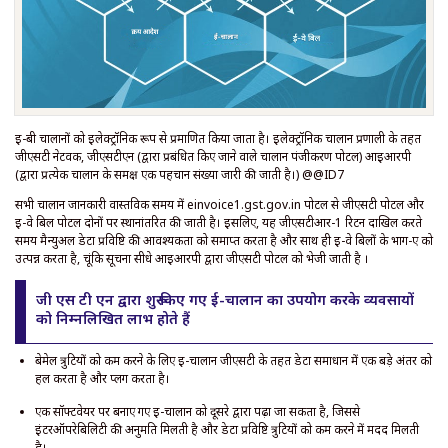
ई-बी चालानों को इलेक्ट्रॉनिक रूप से प्रमाणित किया जाता है। इलेक्ट्रॉनिक चालान प्रणाली के तहत
जीएसटी नेटवर्क, जीएसटीएन (द्वारा प्रबंधित किए जाने वाले चालान पंजीकरण पोर्टल) आईआरपी
(द्वारा प्रत्येक चालान के समक्ष एक पहचान संख्या जारी की जाती है।) @@ID7
सभी चालान जानकारी वास्तविक समय में einvoice1.gst.gov.in पोर्टल से जीएसटी पोर्टल और
ई-वे बिल पोर्टल दोनों पर स्थानांतरित की जाती है। इसलिए, यह जीएसटीआर-1 रिटर्न दाखिल करते
समय मैन्युअल डेटा प्रविष्टि की आवश्यकता को समाप्त करता है और साथ ही ई-वे बिलों के भाग-ए को
उत्पन्न करता है, चूंकि सूचना सीधे आईआरपी द्वारा जीएसटी पोर्टल को भेजी जाती है ।
जी एस टी एन द्वारा शुरू किए गए ई-चालान का उपयोग करके व्यवसायों
को निम्नलिखित लाभ होते हैं
बेमेल त्रुटियों को कम करने के लिए ई-चालान जीएसटी के तहत डेटा समाधान में एक बड़े अंतर को
हल करता है और प्लग करता है।
एक सॉफ्टवेयर पर बनाए गए ई-चालान को दूसरे द्वारा पढ़ा जा सकता है, जिससे
इंटरऑपरेबिलिटी की अनुमति मिलती है और डेटा प्रविष्टि त्रुटियों को कम करने में मदद मिलती
है।