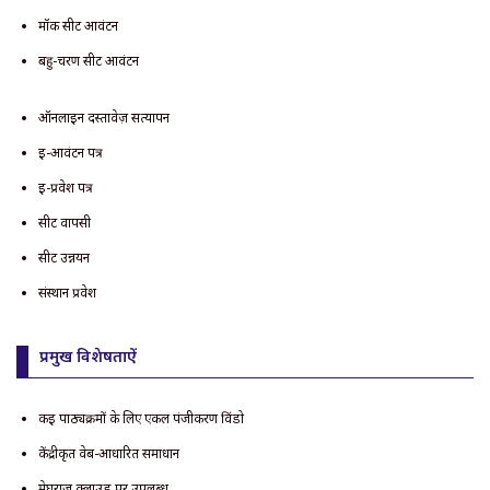
मॉक सीट आवंटन
बहु-चरण सीट आवंटन
ऑनलाइन दस्तावेज़ सत्यापन
ई-आवंटन पत्र
ई-प्रवेश पत्र
सीट वापसी
सीट उन्नयन
संस्थान प्रवेश
प्रमुख विशेषताऐं
कई पाठ्यक्रमों के लिए एकल पंजीकरण विंडो
केंद्रीकृत वेब-आधारित समाधान
मेघराज क्लाउड पर उपलब्ध