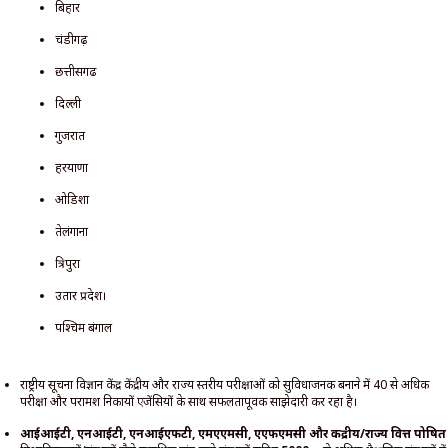
बिहार
चंडीगढ़
छत्तीसगढ
दिल्ली
गुजरात
हरयाणा
ओडिशा
तेलंगाना
त्रिपुरा
उतार प्रदेश।
पश्चिम बंगाल
राष्ट्रीय सूचना विज्ञान केंद्र केंद्रीय और राज्य स्तरीय परीक्षाओं को सुविधाजनक बनाने में 40 से अधिक
परीक्षा और परामर्श निकायों एजेंसियों के साथ सफलतापूर्वक साझेदारी कर रहा है।
आईआईटी, एनआईटी, एनआईएफटी, एमएएमसी, एएफएमसी और केंद्रीय/राज्य वित्त पोषित