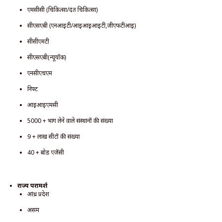
एमसीसी (चिकित्सा/दंत चिकित्सा)
सीएसएबी (एनआईटी/आईआईआईटी,जीएफटीआई)
सीसीएमटी
सीएसएबी(न्यूयॉर्क)
एनसीएचएम
निफ्ट
आईआईएमसी
5000 + भाग लेने वाले संस्थानों की संख्या
9 + लाख सीटों की संख्या
40 + बोर्ड एजेंसी
राज्य परामर्श
आंध्र प्रदेश
असम