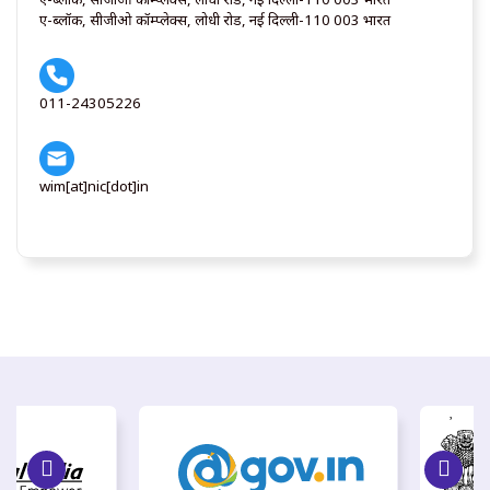
ए-ब्लॉक, सीजीओ कॉम्प्लेक्स, लोधी रोड, नई दिल्ली-110 003 भारत
011-24305226
wim[at]nic[dot]in