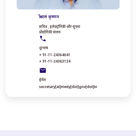
श्री एस कृष्णन
सचिव , इलेक्ट्रॉनिकी और सूचना
प्रौद्योगिकी मंत्रालय
दूरभाष
+ 91-11-24364041
+ 91-11-24363134
ईमेल
secretary[at]meity[dot]gov[dot]in